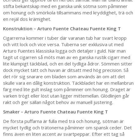
stifta bekantskap med en ganska unik sötma som påminner
om honung och smörkola tillsammans med kryddighet, trä och
en rejäl dos krämighet.
Konstruktion – Arturo Fuente Chateau Fuente King T
Cigarrerna kommer i tuber där varanan tub har svart kropp
och vitt lock och vice versa. Tuberna ser exklusiva ut med
Arturo Fuentes klassiska logga och detaljer i guld. När man
tagit ut cigarren så möts man av en ganska rustik cigarr med
lite klumpigt täckblad, och en del tydliga ådror. Sömmen sitter
dock mycket tätt och huvan är ditsatt med hög precision. Så
det rör sig snarare om bladen som används än om att det
skulle vara en dålig konstruktion. Täckbladet har en mellanbrun
färg med lite gult inslag som påminner om honung. Draget är
varken trögt eller löst utan ligger mittemellan. Glödlinjen går
rakt och ger sällan något behov av manuell justering.
Smaker – Arturo Fuente Chateau Fuente King T
De första puffarna är fulla med trä och honung, sötman är
mycket tydlig och trätonerna påminner om spansk ceder. Det
finns även en liten accent av svartpeppar. Efter ett tag så