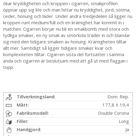
ökar kryddigheten och kroppen i cigarren, smakprofilen
öppnar upp sig lite och man hittar nu kryddighet, jord, sötma,
ceder, honung och läder. Under andra tredjedelen så ligger nu
kroppen runt medium/full och en krämighet har kommit in i
matchen. Cigarren börjar nu bli en smakbomb med stora och
tydliga smaker, en ny smak av smörkola träder in och blandar
sig med den tidigare smaken av honung. Krämigheten tilltar
allt mer. Samtidigt så ligger tidigare smaker kvar och
komplexiteten tilltar. Cigarren sista del fortsätter i samma
anda och cigarren är beslutsam med att gå ut med flaggan i
topp.
Tillverkningsland:
Dom. Rep.
Mått:
177,8 X 19,4
Fabriksmodell:
Double Corona
Filler:
Long
Handgjord:
Ja