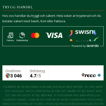
TRYGG HANDEL
Hos oss handlar du tryggt och säkert. Hela sidan är krypterad och du
betalar säkert med Swish, Kort eller Faktura.
CIGARRER ÄR EN NJUTNING SOM KAN LIKSTÄLLAS MED WHISKY, ÖL, VIN, KAFFE
OCH CHOKLAD. PRECIS SOM DESSA SÅ GÅR DET SNABBT ATT BLI INSATT MEN
DET TAR EN LIVSTID ATT BLI MÄSTARE. VI FOKUSERAR INTE BARA PÅ BILLIGA
CIGARRER ONLINE, UTAN PÅ DIG SOM ÄR NY INOM CIGARRERNAS FÖRLOVADE
VÄRLD OCH HOPPAS ATT VI MED UTFÖRLIGA PRODUKTBESKRIVNINGAR OCH EN