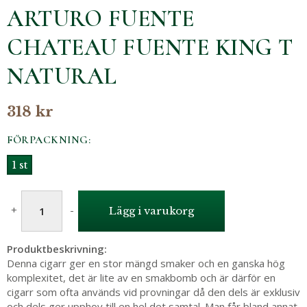
ARTURO FUENTE
CHATEAU FUENTE KING T
NATURAL
318 kr
FÖRPACKNING:
1 st
+
-
Lägg i varukorg
Produktbeskrivning:
Denna cigarr ger en stor mängd smaker och en ganska hög
komplexitet, det är lite av en smakbomb och är därför en
cigarr som ofta används vid provningar då den dels är exklusiv
och dels ger upphov till en hel det samtal. Man får bland annat