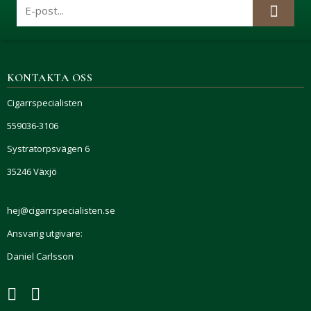
KONTAKTA OSS
Cigarrspecialisten
559036-3106
Systratorpsvägen 6
35246 Växjö
hej@cigarrspecialisten.se
Ansvarig utgivare:
Daniel Carlsson